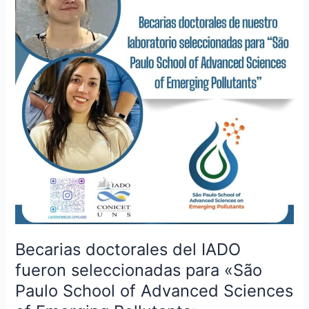
seleccionadas
para
«São
Paulo
School
of
Advanced
Sciences
of
Emerging
Pollutants»
Becarias doctorales del IADO
fueron seleccionadas para «São
Paulo School of Advanced Sciences