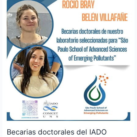
del
IADO
fueron
seleccionadas
para
«São
Paulo
School
of
Advanced
Sciences
of
Emerging
Pollutants»
Becarias doctorales del IADO