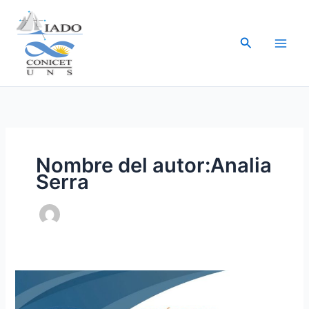
Ir
al
Buscar
contenido
Nombre del autor:Analia
Serra
Becarias
doctorales