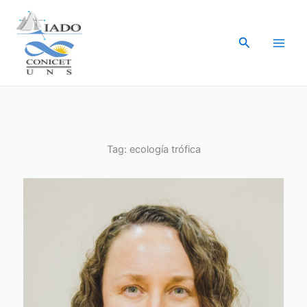
Ir
al
Buscar
contenido
Tag:
ecología trófica