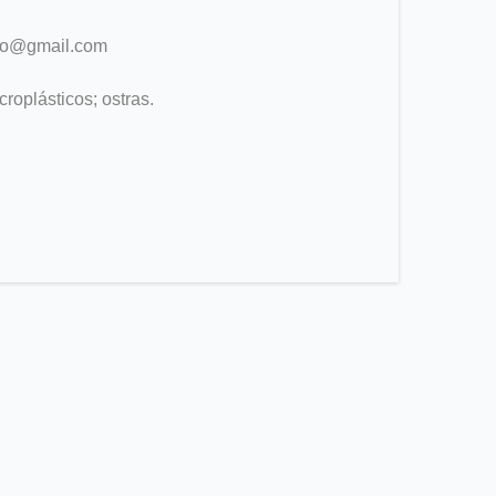
sso@gmail.com
roplásticos; ostras.