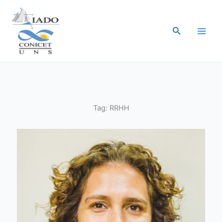
Ir
al
Buscar
contenido
Tag:
RRHH