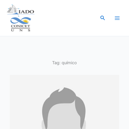
Ir
al
Buscar
contenido
Tag:
químico