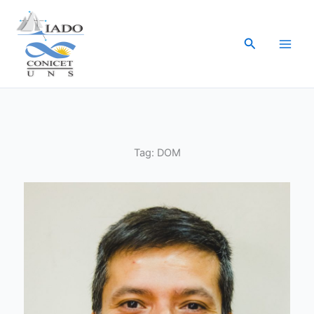
Ir
al
Buscar
contenido
Tag:
DOM