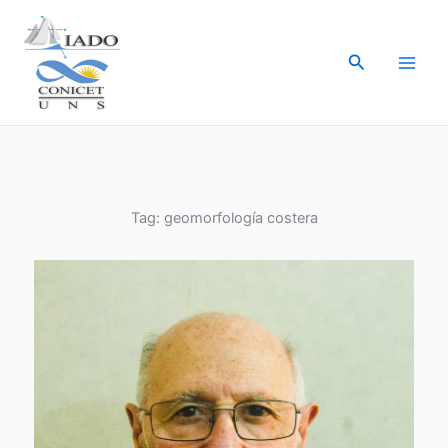
Ir
al
Buscar
contenido
Tag:
geomorfología costera