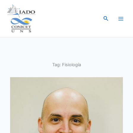
Ir
al
Buscar
contenido
Tag:
Fisiología