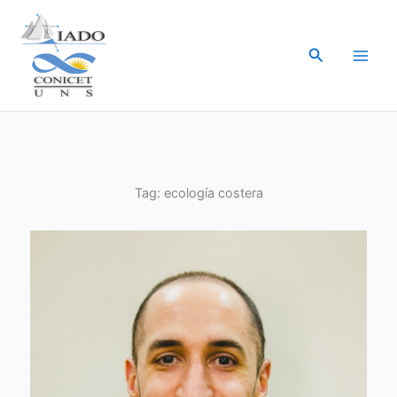
Ir
al
Buscar
contenido
Tag:
ecología costera